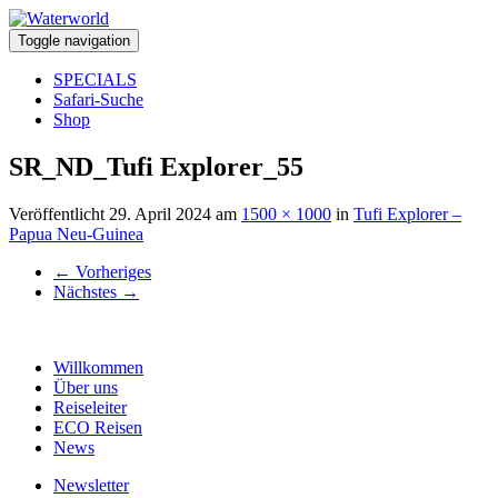
Toggle navigation
SPECIALS
Safari-Suche
Shop
SR_ND_Tufi Explorer_55
Veröffentlicht
29. April 2024
am
1500 × 1000
in
Tufi Explorer –
Papua Neu-Guinea
←
Vorheriges
Nächstes
→
Willkommen
Über uns
Reiseleiter
ECO Reisen
News
Newsletter