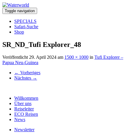
Toggle navigation
SPECIALS
Safari-Suche
Shop
SR_ND_Tufi Explorer_48
Veröffentlicht
29. April 2024
am
1500 × 1000
in
Tufi Explorer –
Papua Neu-Guinea
←
Vorheriges
Nächstes
→
Willkommen
Über uns
Reiseleiter
ECO Reisen
News
Newsletter