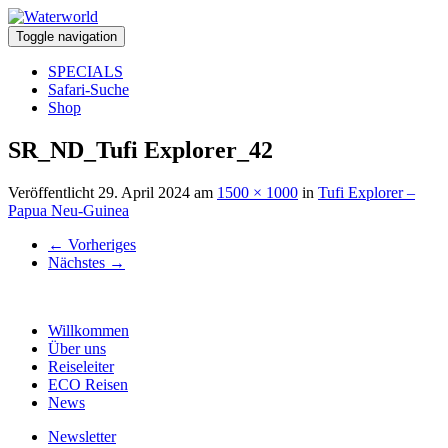
Toggle navigation
SPECIALS
Safari-Suche
Shop
SR_ND_Tufi Explorer_42
Veröffentlicht
29. April 2024
am
1500 × 1000
in
Tufi Explorer –
Papua Neu-Guinea
←
Vorheriges
Nächstes
→
Willkommen
Über uns
Reiseleiter
ECO Reisen
News
Newsletter