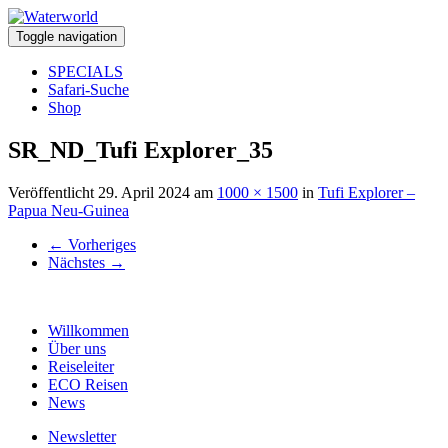
Toggle navigation
SPECIALS
Safari-Suche
Shop
SR_ND_Tufi Explorer_35
Veröffentlicht
29. April 2024
am
1000 × 1500
in
Tufi Explorer –
Papua Neu-Guinea
←
Vorheriges
Nächstes
→
Willkommen
Über uns
Reiseleiter
ECO Reisen
News
Newsletter