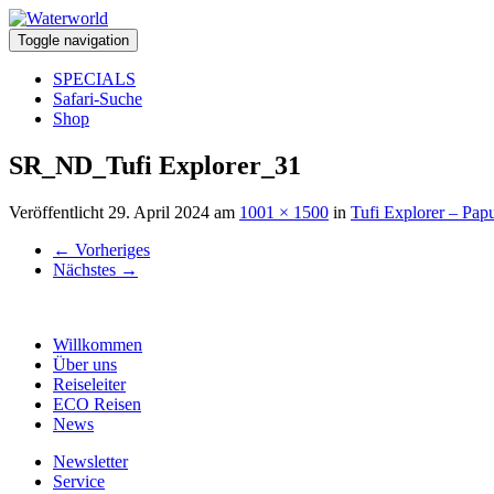
Toggle navigation
SPECIALS
Safari-Suche
Shop
SR_ND_Tufi Explorer_31
Veröffentlicht
29. April 2024
am
1001 × 1500
in
Tufi Explorer – Pa
←
Vorheriges
Nächstes
→
Willkommen
Über uns
Reiseleiter
ECO Reisen
News
Newsletter
Service