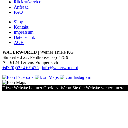
Rückrufservice
Anfrage
FAQ
Shop
Kontakt
Impressum
Datenschutz
AGB
WATERWORLD
| Werner Thiele KG
Stublerfeld 22, Penthouse Top 7 & 9
A – 6123 Terfens-Vomperbach
+43 (0)5224 67 455
|
info@waterworld.at
Diese Website benutzt Cookies. Wenn Sie die Website weiter nutzten,