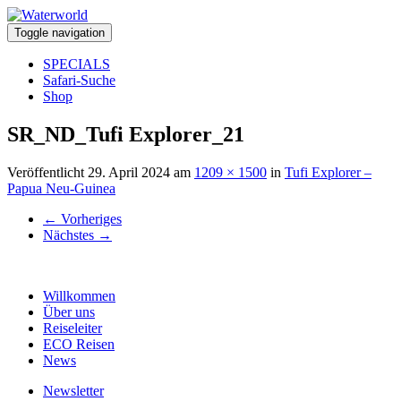
Toggle navigation
SPECIALS
Safari-Suche
Shop
SR_ND_Tufi Explorer_21
Veröffentlicht
29. April 2024
am
1209 × 1500
in
Tufi Explorer –
Papua Neu-Guinea
←
Vorheriges
Nächstes
→
Willkommen
Über uns
Reiseleiter
ECO Reisen
News
Newsletter