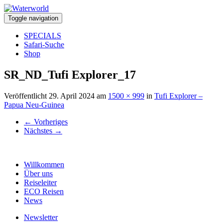
Toggle navigation
SPECIALS
Safari-Suche
Shop
SR_ND_Tufi Explorer_17
Veröffentlicht
29. April 2024
am
1500 × 999
in
Tufi Explorer –
Papua Neu-Guinea
←
Vorheriges
Nächstes
→
Willkommen
Über uns
Reiseleiter
ECO Reisen
News
Newsletter