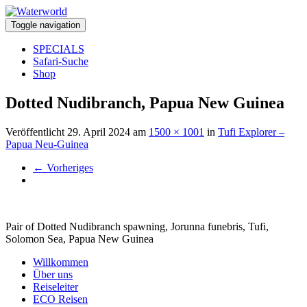
Toggle navigation
SPECIALS
Safari-Suche
Shop
Dotted Nudibranch, Papua New Guinea
Veröffentlicht
29. April 2024
am
1500 × 1001
in
Tufi Explorer –
Papua Neu-Guinea
←
Vorheriges
Pair of Dotted Nudibranch spawning, Jorunna funebris, Tufi,
Solomon Sea, Papua New Guinea
Willkommen
Über uns
Reiseleiter
ECO Reisen