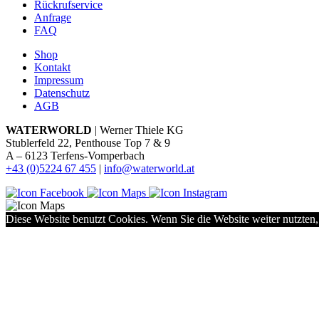
Rückrufservice
Anfrage
FAQ
Shop
Kontakt
Impressum
Datenschutz
AGB
WATERWORLD
| Werner Thiele KG
Stublerfeld 22, Penthouse Top 7 & 9
A – 6123 Terfens-Vomperbach
+43 (0)5224 67 455
|
info@waterworld.at
Diese Website benutzt Cookies. Wenn Sie die Website weiter nutzten,