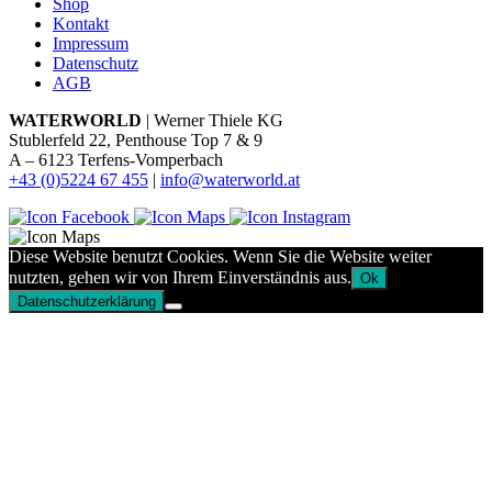
Shop
Kontakt
Impressum
Datenschutz
AGB
WATERWORLD
| Werner Thiele KG
Stublerfeld 22, Penthouse Top 7 & 9
A – 6123 Terfens-Vomperbach
+43 (0)5224 67 455
|
info@waterworld.at
Diese Website benutzt Cookies. Wenn Sie die Website weiter
nutzten, gehen wir von Ihrem Einverständnis aus.
Ok
Datenschutzerklärung