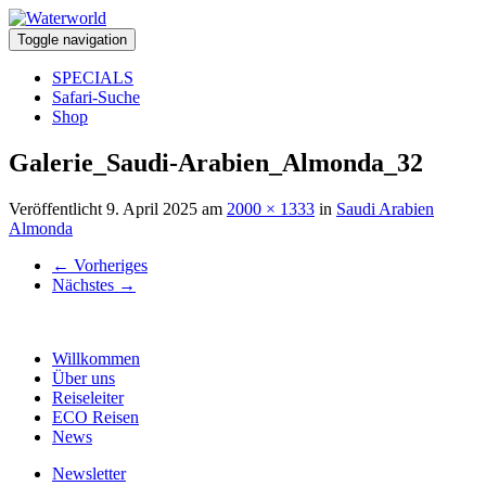
Toggle navigation
SPECIALS
Safari-Suche
Shop
Galerie_Saudi-Arabien_Almonda_32
Veröffentlicht
9. April 2025
am
2000 × 1333
in
Saudi Arabien
Almonda
←
Vorheriges
Nächstes
→
Willkommen
Über uns
Reiseleiter
ECO Reisen
News
Newsletter