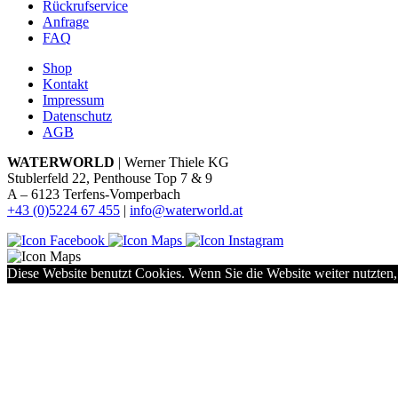
Rückrufservice
Anfrage
FAQ
Shop
Kontakt
Impressum
Datenschutz
AGB
WATERWORLD
| Werner Thiele KG
Stublerfeld 22, Penthouse Top 7 & 9
A – 6123 Terfens-Vomperbach
+43 (0)5224 67 455
|
info@waterworld.at
Diese Website benutzt Cookies. Wenn Sie die Website weiter nutzten,