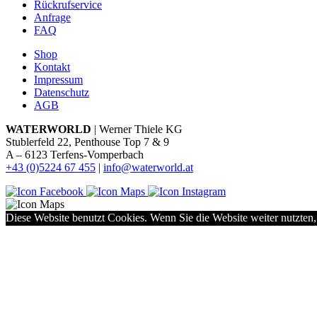
Rückrufservice
Anfrage
FAQ
Shop
Kontakt
Impressum
Datenschutz
AGB
WATERWORLD
| Werner Thiele KG
Stublerfeld 22, Penthouse Top 7 & 9
A – 6123 Terfens-Vomperbach
+43 (0)5224 67 455
|
info@waterworld.at
Diese Website benutzt Cookies. Wenn Sie die Website weiter nutzten,