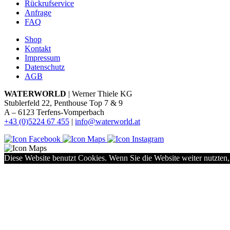
Rückrufservice
Anfrage
FAQ
Shop
Kontakt
Impressum
Datenschutz
AGB
WATERWORLD
| Werner Thiele KG
Stublerfeld 22, Penthouse Top 7 & 9
A – 6123 Terfens-Vomperbach
+43 (0)5224 67 455
|
info@waterworld.at
Diese Website benutzt Cookies. Wenn Sie die Website weiter nutzten,