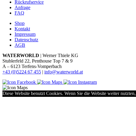
Rückrufservice
Anfrage
FAQ
Shop
Kontakt
Impressum
Datenschutz
AGB
WATERWORLD
| Werner Thiele KG
Stublerfeld 22, Penthouse Top 7 & 9
A – 6123 Terfens-Vomperbach
+43 (0)5224 67 455
|
info@waterworld.at
Diese Website benutzt Cookies. Wenn Sie die Website weiter nutzten,