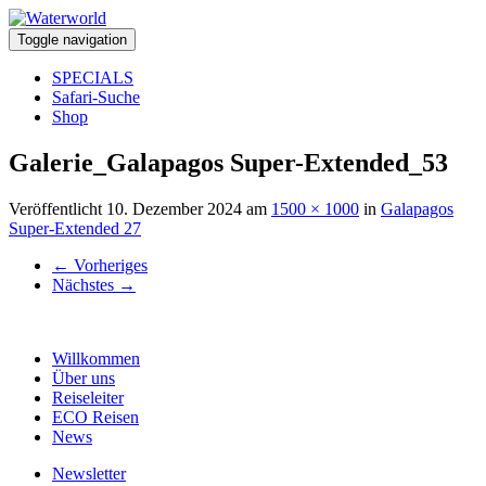
Toggle navigation
SPECIALS
Safari-Suche
Shop
Galerie_Galapagos Super-Extended_53
Veröffentlicht
10. Dezember 2024
am
1500 × 1000
in
Galapagos
Super-Extended 27
←
Vorheriges
Nächstes
→
Willkommen
Über uns
Reiseleiter
ECO Reisen
News
Newsletter