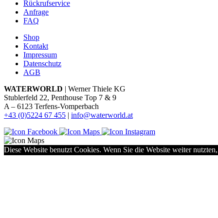
Rückrufservice
Anfrage
FAQ
Shop
Kontakt
Impressum
Datenschutz
AGB
WATERWORLD
| Werner Thiele KG
Stublerfeld 22, Penthouse Top 7 & 9
A – 6123 Terfens-Vomperbach
+43 (0)5224 67 455
|
info@waterworld.at
Diese Website benutzt Cookies. Wenn Sie die Website weiter nutzten,