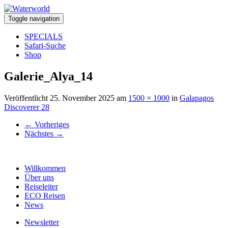
Toggle navigation
SPECIALS
Safari-Suche
Shop
Galerie_Alya_14
Veröffentlicht
25. November 2025
am
1500 × 1000
in
Galapagos
Discoverer 28
←
Vorheriges
Nächstes
→
Willkommen
Über uns
Reiseleiter
ECO Reisen
News
Newsletter