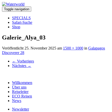
Toggle navigation
SPECIALS
Safari-Suche
Shop
Galerie_Alya_03
Veröffentlicht
25. November 2025
am
1500 × 1000
in
Galapagos
Discoverer 28
←
Vorheriges
Nächstes
→
Willkommen
Über uns
Reiseleiter
ECO Reisen
News
Newsletter