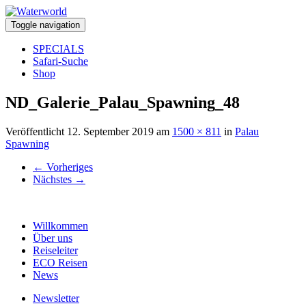
Toggle navigation
SPECIALS
Safari-Suche
Shop
ND_Galerie_Palau_Spawning_48
Veröffentlicht
12. September 2019
am
1500 × 811
in
Palau
Spawning
←
Vorheriges
Nächstes
→
Willkommen
Über uns
Reiseleiter
ECO Reisen
News
Newsletter