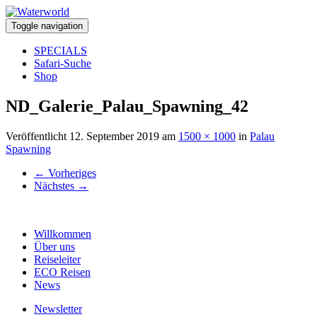
Toggle navigation
SPECIALS
Safari-Suche
Shop
ND_Galerie_Palau_Spawning_42
Veröffentlicht
12. September 2019
am
1500 × 1000
in
Palau
Spawning
←
Vorheriges
Nächstes
→
Willkommen
Über uns
Reiseleiter
ECO Reisen
News
Newsletter