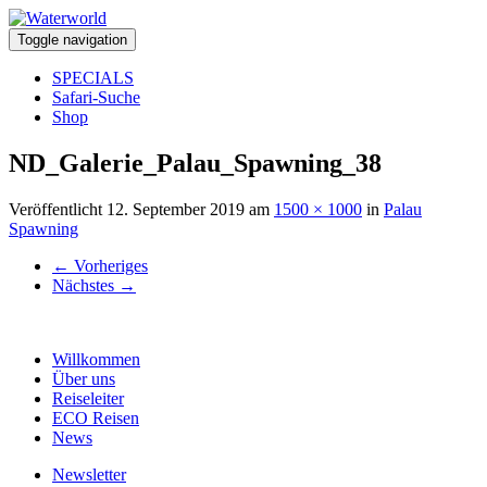
Toggle navigation
SPECIALS
Safari-Suche
Shop
ND_Galerie_Palau_Spawning_38
Veröffentlicht
12. September 2019
am
1500 × 1000
in
Palau
Spawning
←
Vorheriges
Nächstes
→
Willkommen
Über uns
Reiseleiter
ECO Reisen
News
Newsletter