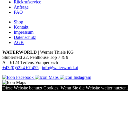
Rückrufservice
Anfrage
FAQ
Shop
Kontakt
Impressum
Datenschutz
AGB
WATERWORLD
| Werner Thiele KG
Stublerfeld 22, Penthouse Top 7 & 9
A – 6123 Terfens-Vomperbach
+43 (0)5224 67 455
|
info@waterworld.at
Diese Website benutzt Cookies. Wenn Sie die Website weiter nutzten,