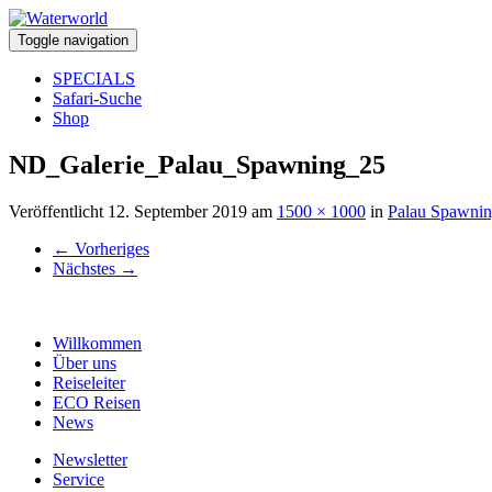
Toggle navigation
SPECIALS
Safari-Suche
Shop
ND_Galerie_Palau_Spawning_25
Veröffentlicht
12. September 2019
am
1500 × 1000
in
Palau Spawni
←
Vorheriges
Nächstes
→
Willkommen
Über uns
Reiseleiter
ECO Reisen
News
Newsletter
Service