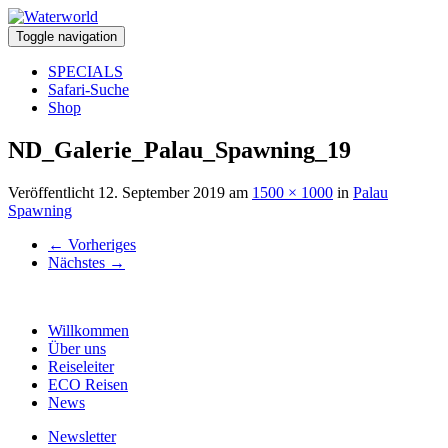
Toggle navigation
SPECIALS
Safari-Suche
Shop
ND_Galerie_Palau_Spawning_19
Veröffentlicht
12. September 2019
am
1500 × 1000
in
Palau
Spawning
←
Vorheriges
Nächstes
→
Willkommen
Über uns
Reiseleiter
ECO Reisen
News
Newsletter