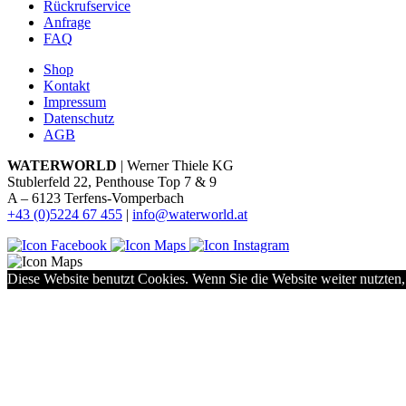
Rückrufservice
Anfrage
FAQ
Shop
Kontakt
Impressum
Datenschutz
AGB
WATERWORLD
| Werner Thiele KG
Stublerfeld 22, Penthouse Top 7 & 9
A – 6123 Terfens-Vomperbach
+43 (0)5224 67 455
|
info@waterworld.at
Diese Website benutzt Cookies. Wenn Sie die Website weiter nutzten,