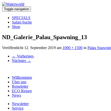
Toggle navigation
SPECIALS
Safari-Suche
Shop
ND_Galerie_Palau_Spawning_13
Veröffentlicht
12. September 2019
am
1000 × 1500
in
Palau Spawni
←
Vorheriges
Nächstes
→
Willkommen
Über uns
Reiseleiter
ECO Reisen
News
Newsletter
Service