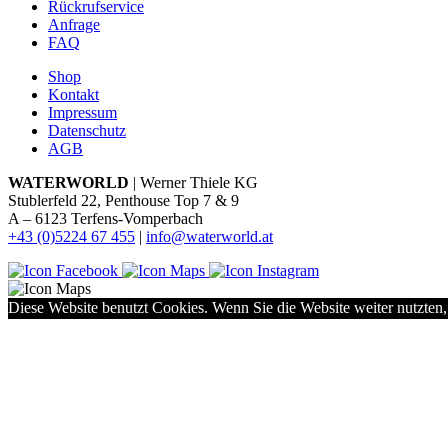
Rückrufservice
Anfrage
FAQ
Shop
Kontakt
Impressum
Datenschutz
AGB
WATERWORLD
| Werner Thiele KG
Stublerfeld 22, Penthouse Top 7 & 9
A – 6123 Terfens-Vomperbach
+43 (0)5224 67 455
|
info@waterworld.at
Diese Website benutzt Cookies. Wenn Sie die Website weiter nutzten,