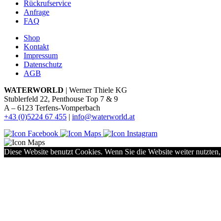
Rückrufservice
Anfrage
FAQ
Shop
Kontakt
Impressum
Datenschutz
AGB
WATERWORLD
| Werner Thiele KG
Stublerfeld 22, Penthouse Top 7 & 9
A – 6123 Terfens-Vomperbach
+43 (0)5224 67 455
|
info@waterworld.at
Diese Website benutzt Cookies. Wenn Sie die Website weiter nutzten,