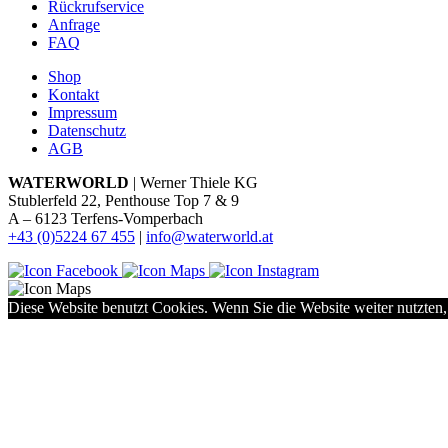
Rückrufservice
Anfrage
FAQ
Shop
Kontakt
Impressum
Datenschutz
AGB
WATERWORLD
| Werner Thiele KG
Stublerfeld 22, Penthouse Top 7 & 9
A – 6123 Terfens-Vomperbach
+43 (0)5224 67 455
|
info@waterworld.at
Diese Website benutzt Cookies. Wenn Sie die Website weiter nutzten,