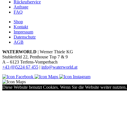
Rückrufservice
Anfrage
FAQ
Shop
Kontakt
Impressum
Datenschutz
AGB
WATERWORLD
| Werner Thiele KG
Stublerfeld 22, Penthouse Top 7 & 9
A – 6123 Terfens-Vomperbach
+43 (0)5224 67 455
|
info@waterworld.at
Diese Website benutzt Cookies. Wenn Sie die Website weiter nutzten,