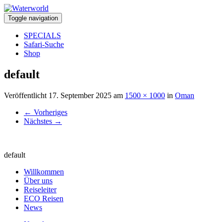
Toggle navigation
SPECIALS
Safari-Suche
Shop
default
Veröffentlicht
17. September 2025
am
1500 × 1000
in
Oman
←
Vorheriges
Nächstes
→
default
Willkommen
Über uns
Reiseleiter
ECO Reisen
News