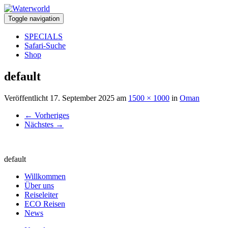
Toggle navigation
SPECIALS
Safari-Suche
Shop
default
Veröffentlicht
17. September 2025
am
1500 × 1000
in
Oman
←
Vorheriges
Nächstes
→
default
Willkommen
Über uns
Reiseleiter
ECO Reisen
News