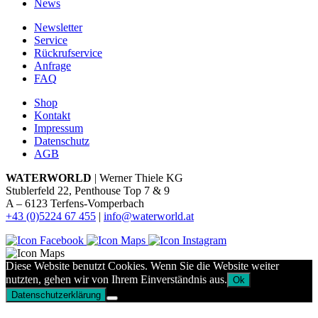
News
Newsletter
Service
Rückrufservice
Anfrage
FAQ
Shop
Kontakt
Impressum
Datenschutz
AGB
WATERWORLD
| Werner Thiele KG
Stublerfeld 22, Penthouse Top 7 & 9
A – 6123 Terfens-Vomperbach
+43 (0)5224 67 455
|
info@waterworld.at
Diese Website benutzt Cookies. Wenn Sie die Website weiter
nutzten, gehen wir von Ihrem Einverständnis aus.
Ok
Datenschutzerklärung