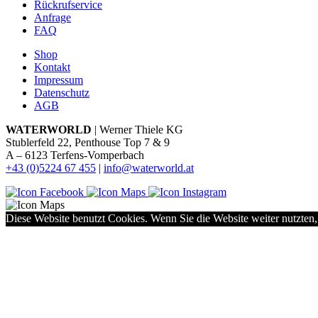
Rückrufservice
Anfrage
FAQ
Shop
Kontakt
Impressum
Datenschutz
AGB
WATERWORLD
| Werner Thiele KG
Stublerfeld 22, Penthouse Top 7 & 9
A – 6123 Terfens-Vomperbach
+43 (0)5224 67 455
|
info@waterworld.at
Diese Website benutzt Cookies. Wenn Sie die Website weiter nutzten,