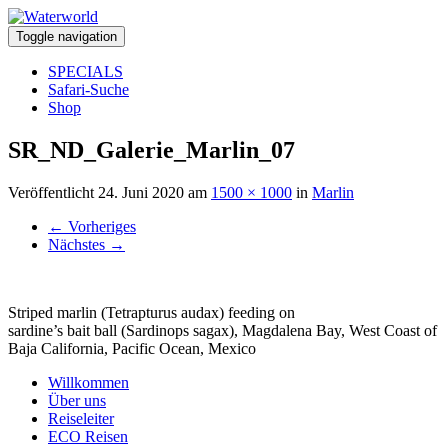
Toggle navigation
SPECIALS
Safari-Suche
Shop
SR_ND_Galerie_Marlin_07
Veröffentlicht
24. Juni 2020
am
1500 × 1000
in
Marlin
←
Vorheriges
Nächstes
→
Striped marlin (Tetrapturus audax) feeding on
sardine’s bait ball (Sardinops sagax), Magdalena Bay, West Coast of
Baja California, Pacific Ocean, Mexico
Willkommen
Über uns
Reiseleiter
ECO Reisen