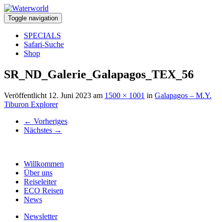
Toggle navigation
SPECIALS
Safari-Suche
Shop
SR_ND_Galerie_Galapagos_TEX_56
Veröffentlicht
12. Juni 2023
am
1500 × 1001
in
Galapagos – M.Y.
Tiburon Explorer
←
Vorheriges
Nächstes
→
Willkommen
Über uns
Reiseleiter
ECO Reisen
News
Newsletter