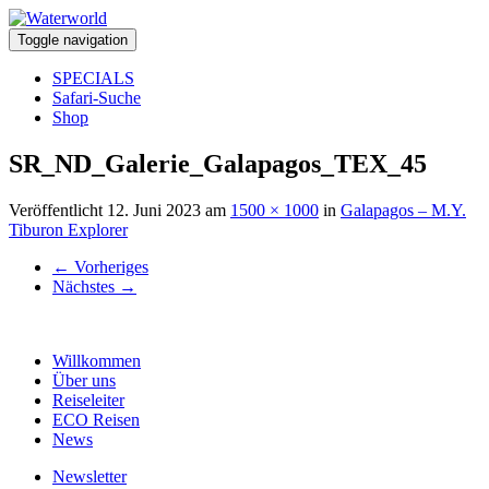
Toggle navigation
SPECIALS
Safari-Suche
Shop
SR_ND_Galerie_Galapagos_TEX_45
Veröffentlicht
12. Juni 2023
am
1500 × 1000
in
Galapagos – M.Y.
Tiburon Explorer
←
Vorheriges
Nächstes
→
Willkommen
Über uns
Reiseleiter
ECO Reisen
News
Newsletter