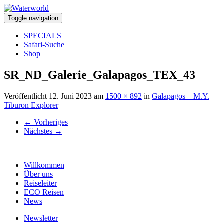
Toggle navigation
SPECIALS
Safari-Suche
Shop
SR_ND_Galerie_Galapagos_TEX_43
Veröffentlicht
12. Juni 2023
am
1500 × 892
in
Galapagos – M.Y.
Tiburon Explorer
←
Vorheriges
Nächstes
→
Willkommen
Über uns
Reiseleiter
ECO Reisen
News
Newsletter