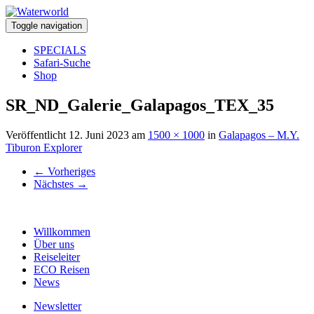
Toggle navigation
SPECIALS
Safari-Suche
Shop
SR_ND_Galerie_Galapagos_TEX_35
Veröffentlicht
12. Juni 2023
am
1500 × 1000
in
Galapagos – M.Y.
Tiburon Explorer
←
Vorheriges
Nächstes
→
Willkommen
Über uns
Reiseleiter
ECO Reisen
News
Newsletter