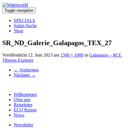
Toggle navigation
SPECIALS
Safari-Suche
Shop
SR_ND_Galerie_Galapagos_TEX_27
Veröffentlicht
12. Juni 2023
am
1500 × 1000
in
Galapagos – M.Y.
Tiburon Explorer
←
Vorheriges
Nächstes
→
Willkommen
Über uns
Reiseleiter
ECO Reisen
News
Newsletter