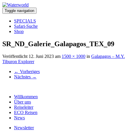
Toggle navigation
SPECIALS
Safari-Suche
Shop
SR_ND_Galerie_Galapagos_TEX_09
Veröffentlicht
12. Juni 2023
am
1500 × 1000
in
Galapagos – M.Y.
Tiburon Explorer
←
Vorheriges
Nächstes
→
Willkommen
Über uns
Reiseleiter
ECO Reisen
News
Newsletter