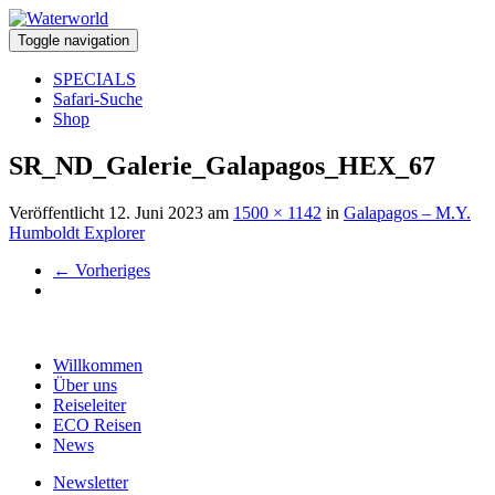
Toggle navigation
SPECIALS
Safari-Suche
Shop
SR_ND_Galerie_Galapagos_HEX_67
Veröffentlicht
12. Juni 2023
am
1500 × 1142
in
Galapagos – M.Y.
Humboldt Explorer
←
Vorheriges
Willkommen
Über uns
Reiseleiter
ECO Reisen
News
Newsletter