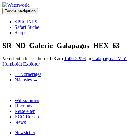
Toggle navigation
SPECIALS
Safari-Suche
Shop
SR_ND_Galerie_Galapagos_HEX_63
Veröffentlicht
12. Juni 2023
am
1500 × 999
in
Galapagos – M.Y.
Humboldt Explorer
←
Vorheriges
Nächstes
→
Willkommen
Über uns
Reiseleiter
ECO Reisen
News
Newsletter