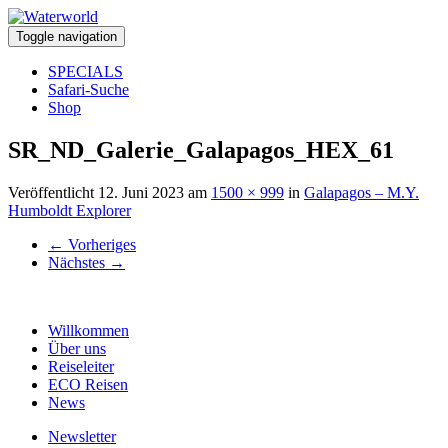
Toggle navigation
SPECIALS
Safari-Suche
Shop
SR_ND_Galerie_Galapagos_HEX_61
Veröffentlicht
12. Juni 2023
am
1500 × 999
in
Galapagos – M.Y.
Humboldt Explorer
←
Vorheriges
Nächstes
→
Willkommen
Über uns
Reiseleiter
ECO Reisen
News
Newsletter