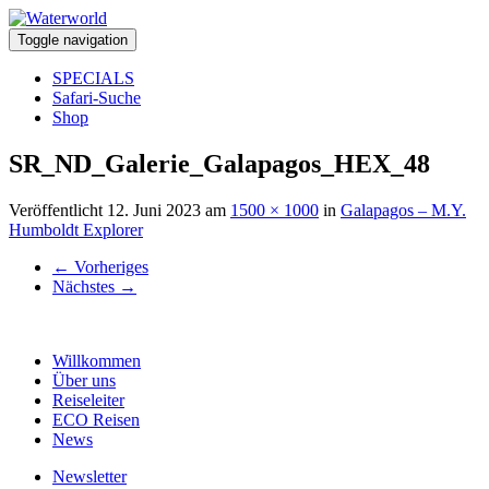
Toggle navigation
SPECIALS
Safari-Suche
Shop
SR_ND_Galerie_Galapagos_HEX_48
Veröffentlicht
12. Juni 2023
am
1500 × 1000
in
Galapagos – M.Y.
Humboldt Explorer
←
Vorheriges
Nächstes
→
Willkommen
Über uns
Reiseleiter
ECO Reisen
News
Newsletter