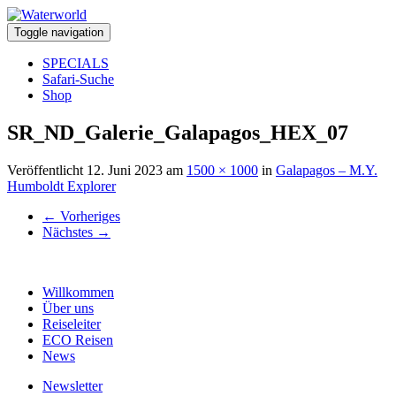
Toggle navigation
SPECIALS
Safari-Suche
Shop
SR_ND_Galerie_Galapagos_HEX_07
Veröffentlicht
12. Juni 2023
am
1500 × 1000
in
Galapagos – M.Y.
Humboldt Explorer
←
Vorheriges
Nächstes
→
Willkommen
Über uns
Reiseleiter
ECO Reisen
News
Newsletter