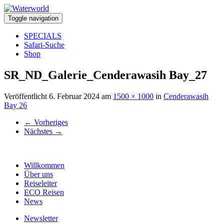
Toggle navigation
SPECIALS
Safari-Suche
Shop
SR_ND_Galerie_Cenderawasih Bay_27
Veröffentlicht
6. Februar 2024
am
1500 × 1000
in
Cenderawasih
Bay 26
←
Vorheriges
Nächstes
→
Willkommen
Über uns
Reiseleiter
ECO Reisen
News
Newsletter