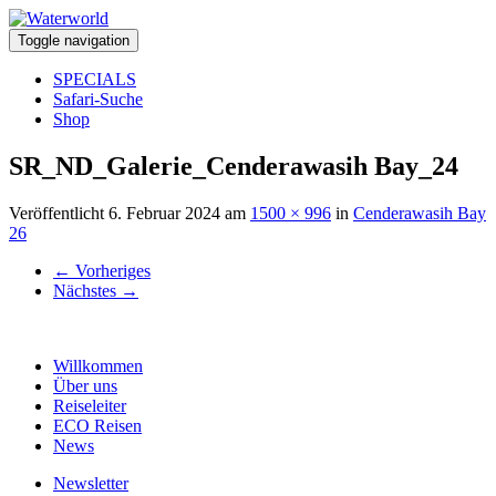
Toggle navigation
SPECIALS
Safari-Suche
Shop
SR_ND_Galerie_Cenderawasih Bay_24
Veröffentlicht
6. Februar 2024
am
1500 × 996
in
Cenderawasih Bay
26
←
Vorheriges
Nächstes
→
Willkommen
Über uns
Reiseleiter
ECO Reisen
News
Newsletter