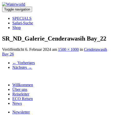
Toggle navigation
SPECIALS
Safari-Suche
Shop
SR_ND_Galerie_Cenderawasih Bay_22
Veröffentlicht
6. Februar 2024
am
1500 × 1000
in
Cenderawasih
Bay 26
←
Vorheriges
Nächstes
→
Willkommen
Über uns
Reiseleiter
ECO Reisen
News
Newsletter