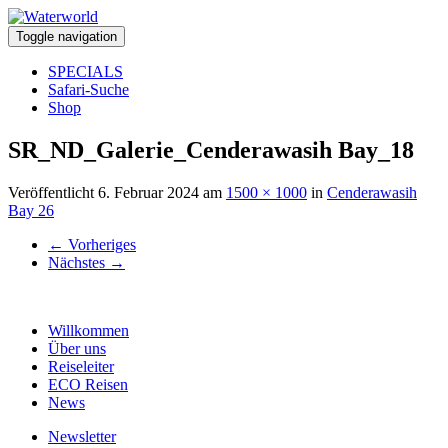
Toggle navigation
SPECIALS
Safari-Suche
Shop
SR_ND_Galerie_Cenderawasih Bay_18
Veröffentlicht
6. Februar 2024
am
1500 × 1000
in
Cenderawasih
Bay 26
←
Vorheriges
Nächstes
→
Willkommen
Über uns
Reiseleiter
ECO Reisen
News
Newsletter