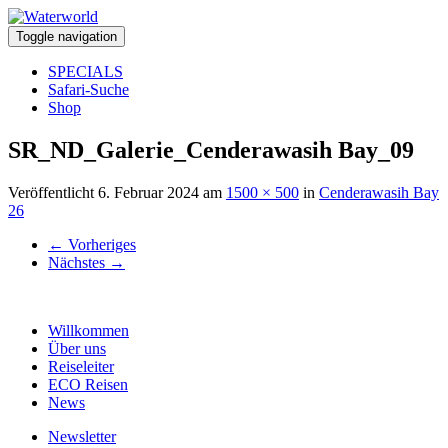
Toggle navigation
SPECIALS
Safari-Suche
Shop
SR_ND_Galerie_Cenderawasih Bay_09
Veröffentlicht
6. Februar 2024
am
1500 × 500
in
Cenderawasih Bay
26
←
Vorheriges
Nächstes
→
Willkommen
Über uns
Reiseleiter
ECO Reisen
News
Newsletter